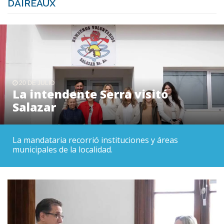
DAIREAUX
20 DE JULIO
La intendente Serra visitó
Salazar
La mandataria recorrió instituciones y áreas
municipales de la localidad.