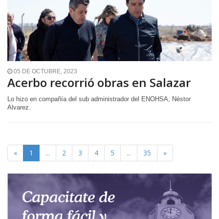
05 DE OCTUBRE, 2023
Acerbo recorrió obras en Salazar
Lo hizo en compañía del sub administrador del ENOHSA, Néstor
Alvarez.
«
1
...
2
3
4
5
...
35
»