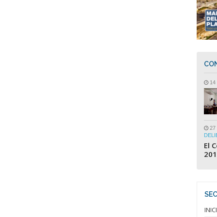
CON
14 
27
DELI
El 
201
SE
INIC