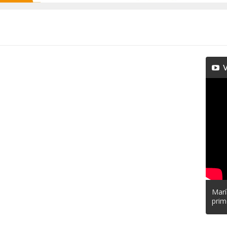
V
Marí
prim