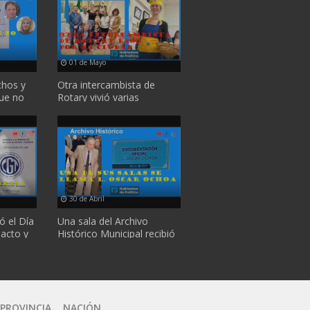
01 de Mayo
chos y
Otra intercambista de
ue no
Rotary vivió varias
...
semanas en la ciudad y ...
30 de Abril
ó el Día
Una sala del Archivo
 acto y
Histórico Municipal recibió
el nombre de "L. ...
 PROVINCIA
NACIÓN