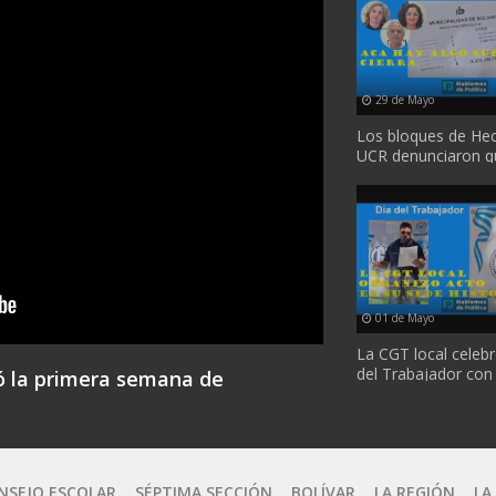
29 de Mayo
Los bloques de He
UCR denunciaron q
se trató a tiempo el 
01 de Mayo
La CGT local celebr
del Trabajador con
ó la primera semana de
...
NSEJO ESCOLAR
SÉPTIMA SECCIÓN
BOLÍVAR
LA REGIÓN
LA