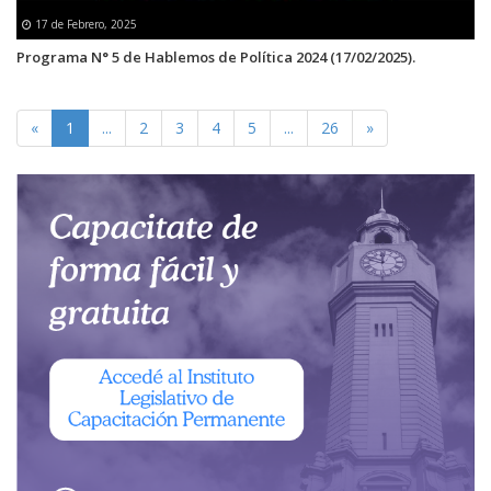
17 de Febrero, 2025
Programa N° 5 de Hablemos de Política 2024 (17/02/2025).
«
1
...
2
3
4
5
...
26
»