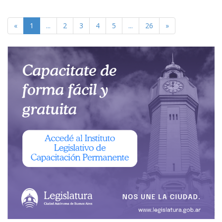
«
1
...
2
3
4
5
...
26
»