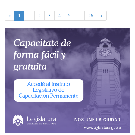
«
1
...
2
3
4
5
...
26
»