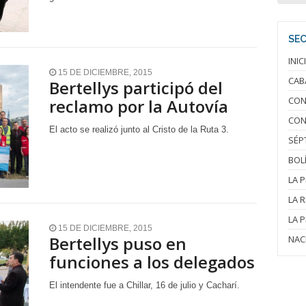
SE
INIC
15 DE DICIEMBRE, 2015
CAB
Bertellys participó del
CON
reclamo por la Autovía
CON
El acto se realizó junto al Cristo de la Ruta 3.
SÉP
BOL
LA 
LA 
LA 
15 DE DICIEMBRE, 2015
Bertellys puso en
NAC
funciones a los delegados
El intendente fue a Chillar, 16 de julio y Cacharí.