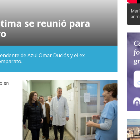
Marí
prim
ptima se reunió para
ro
ntendente de Azul Omar Duclós y el ex
Comparato.