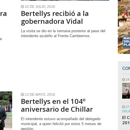
10 DE JULIO, 2016
bra
Bertellys recibió a la
gobernadora Vidal
La visita se dio en la semana posterior al pase del
intendente azuleño al Frente Cambiemos.
la
CON
14 
13 DE MAYO, 2016
Bertellys en el 104º
aniversario de Chillar
27
DELI
El 
El intendente estuvo acompañado del delegado
201
municipal, a quien felicitó por estos 5 meses de
gestión.