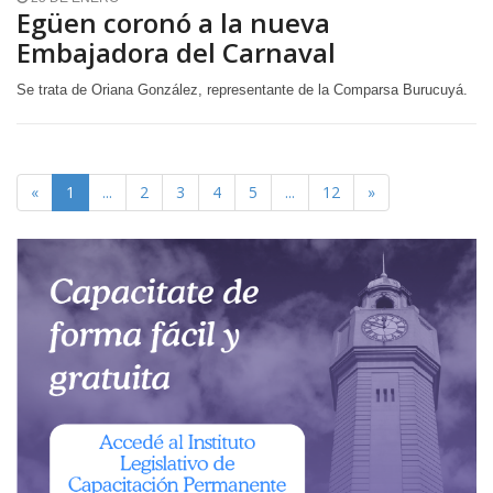
Egüen coronó a la nueva
Embajadora del Carnaval
Se trata de Oriana González, representante de la Comparsa Burucuyá.
«
1
...
2
3
4
5
...
12
»