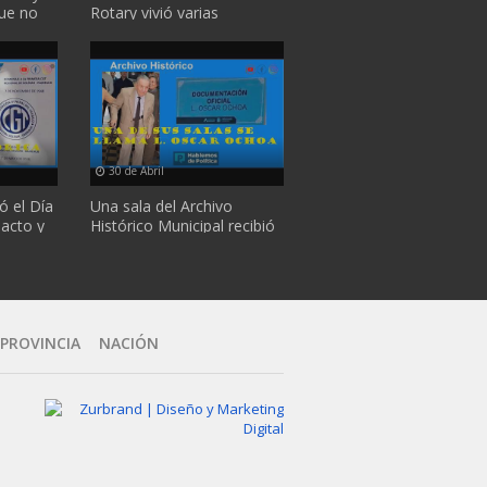
ue no
Rotary vivió varias
...
semanas en la ciudad y ...
30 de Abril
ó el Día
Una sala del Archivo
 acto y
Histórico Municipal recibió
el nombre de "L. ...
 PROVINCIA
NACIÓN