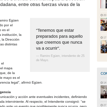
dadana, entre otras fuerzas vivas de la
20
Ramiro Egüen
do por el
 es el
“Tenemos que estar
 institución, la
preparados para aquello
17
 la Dirección
que creemos que nunca
as distintas
va a ocurrir".
— Ramiro Egüen, intendente de 25
de Mayo.
 el
n el mapa
que, de la
CON
de mayo es el
rencia legal”, afirmó Egüen.
14 
rgencia
nicación y acción ante eventuales incidentes, definiendo
da interviniente. Al respecto, el Intendente consignó: “se
27
cado ante un evento que posiblemente nunca ocurra, pero