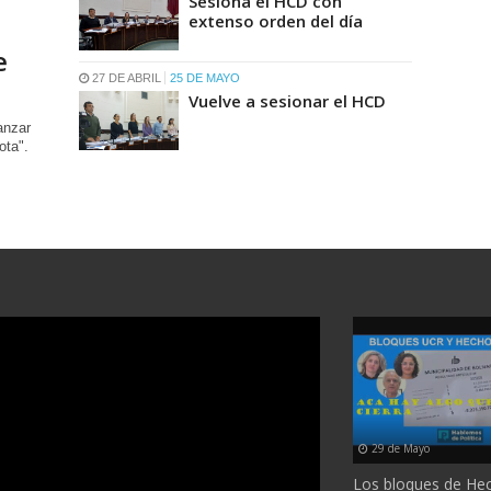
Sesiona el HCD con
extenso orden del día
a
e
27 DE ABRIL
25 DE MAYO
Vuelve a sesionar el HCD
anzar
ota".
29 de Mayo
Los bloques de He