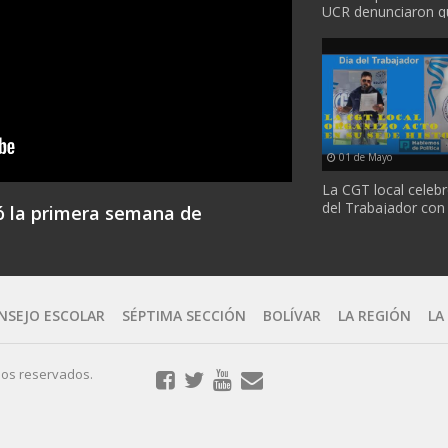
UCR denunciaron q
se trató a tiempo el 
01 de Mayo
La CGT local celebr
del Trabajador con
ó la primera semana de
...
NSEJO ESCOLAR
SÉPTIMA SECCIÓN
BOLÍVAR
LA REGIÓN
LA
os reservados.