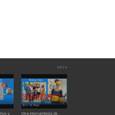
MÁS
01 de Mayo
chos y
Otra intercambista de