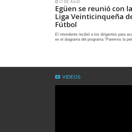
17 DE JULIO
Egüen se reunió con l
Liga Veinticinqueña d
Fútbol
El intendente recibió a los dirigentes para av
en el diagrama del programa "Paremos la pel
VIDEOS