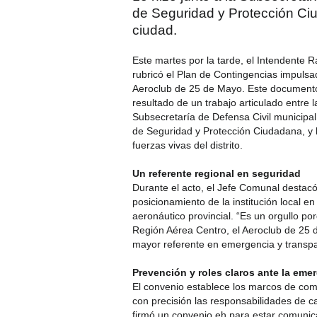
de Seguridad y Protección Ciu
ciudad.
Este martes por la tarde, el Intendente 
rubricó el Plan de Contingencias impulsa
Aeroclub de 25 de Mayo. Este documento
resultado de un trabajo articulado entre la
Subsecretaría de Defensa Civil municipal,
de Seguridad y Protección Ciudadana, y l
fuerzas vivas del distrito.
Un referente regional en seguridad
Durante el acto, el Jefe Comunal destacó
posicionamiento de la institución local e
aeronáutico provincial. “Es un orgullo por
Región Aérea Centro, el Aeroclub de 25 
mayor referente en emergencia y transpa
Prevención y roles claros ante la eme
El convenio establece los marcos de comu
con precisión las responsabilidades de ca
firmó un convenio eh para estar comuni