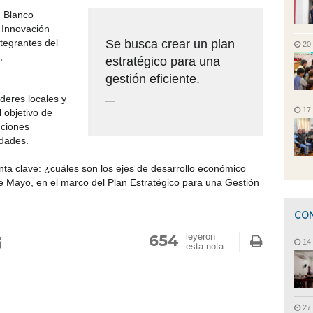
 Blanco
 Innovación
ntegrantes del
Se busca crear un plan
20
,
estratégico para una
gestión eficiente.
deres locales y
—
17
l objetivo de
uciones
idades.
ta clave: ¿cuáles son los ejes de desarrollo económico
de Mayo, en el marco del Plan Estratégico para una Gestión
CON
654
leyeron
14 
esta nota
27