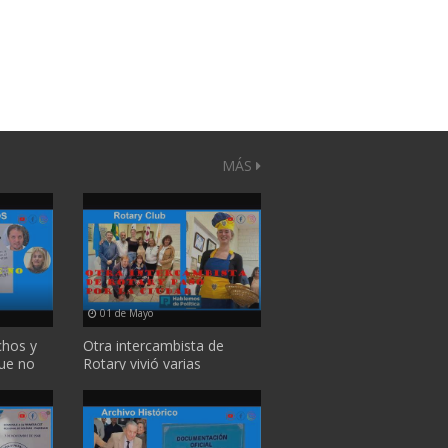
MÁS
01 de Mayo
chos y
Otra intercambista de
ue no
Rotary vivió varias
...
semanas en la ciudad y ...