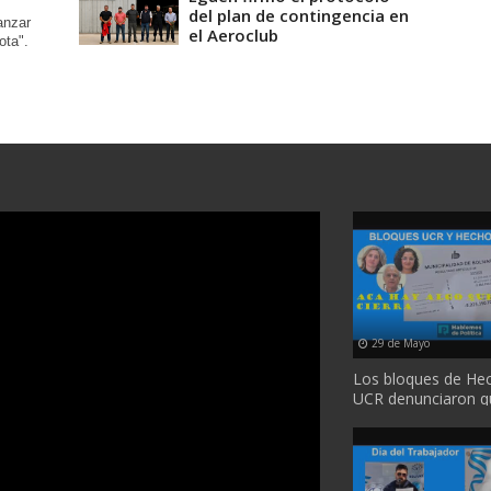
del plan de contingencia en
anzar
el Aeroclub
ota".
29 de Mayo
Los bloques de He
UCR denunciaron q
se trató a tiempo el 