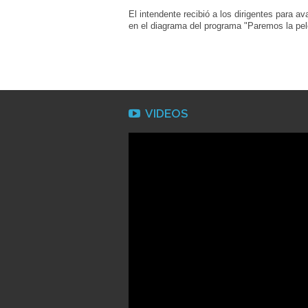
El intendente recibió a los dirigentes para av
en el diagrama del programa "Paremos la pel
VIDEOS