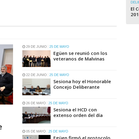
DELI
El 
201
29 DE JUNIO
25 DE MAYO
Egüen se reunió con los
veteranos de Malvinas
22 DE JUNIO
25 DE MAYO
Sesiona hoy el Honorable
Concejo Deliberante
26 DE MAYO
25 DE MAYO
Sesiona el HCD con
extenso orden del día
a
e
05 DE MAYO
25 DE MAYO
Egüen firmó el protocolo